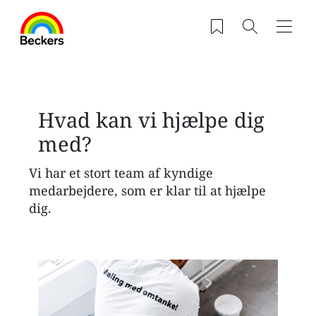
Gå til hovedindhold
Saved products
Søg
Navig
Hvad kan vi hjælpe dig
med?
Vi har et stort team af kyndige
medarbejdere, som er klar til at hjælpe
dig.