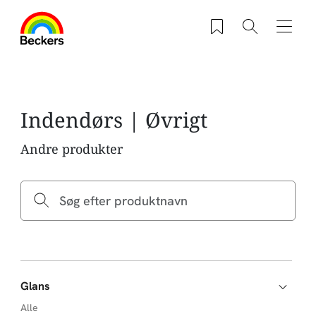
Gå til hovedindhold
Saved products
Søg
Navig
Indendørs | Øvrigt
Andre produkter
Glans
Alle