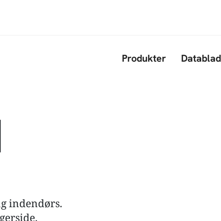
Gå til hovedindhold
Produkter
Datablad
|
ng indendørs.
gerside.