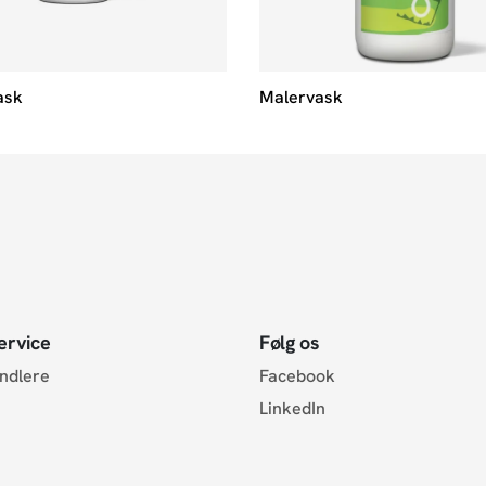
ask
Malervask
ervice
Følg os
andlere
Facebook
LinkedIn