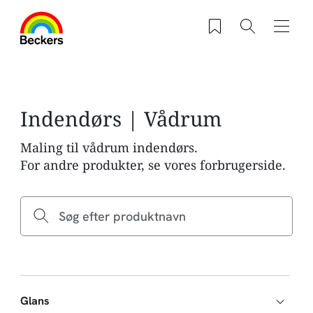
Gå til hovedindhold
Saved products
Søg
Navig
Indendørs | Vådrum
Maling til vådrum indendørs.
For andre produkter, se vores forbrugerside.
Glans