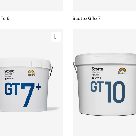
GTe 5
Scotte GTe 7