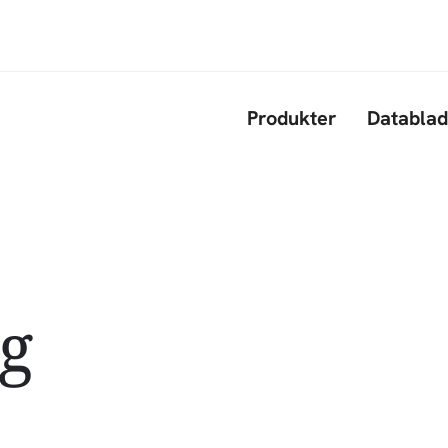
Gå til hovedindhold
Produkter
Datablad
g