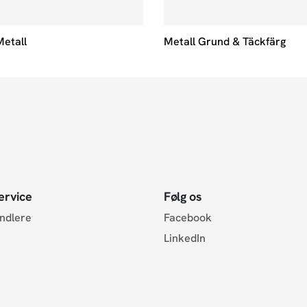
Metall
Metall Grund & Täckfärg
ervice
Følg os
andlere
Facebook
LinkedIn