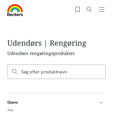
Gå til hovedindhold
Saved products
Søg
Navig
Udendørs | Rengøring
Udendørs rengøringsprodukter
Glans
Alle