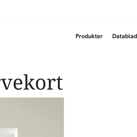
Gå til hovedindhold
Produkter
Datablad
rvekort