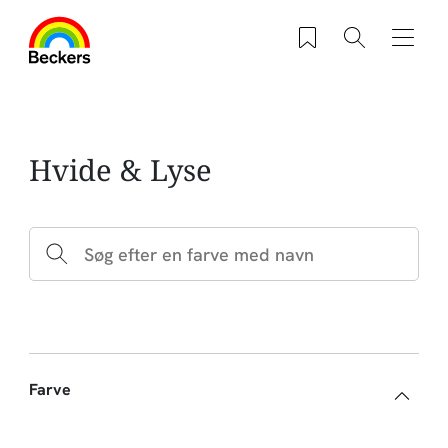
Gå til hovedindhold
Saved products
Søg
Navig
Hvide & Lyse
Farve