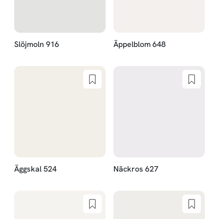
Slöjmoln 916
Äppelblom 648
Äggskal 524
Näckros 627