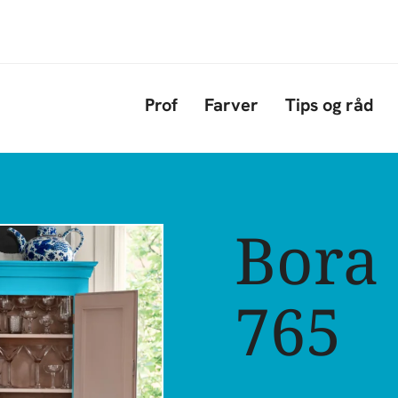
Gå til hovedindhold
Prof
Farver
Tips og råd
Bora
765