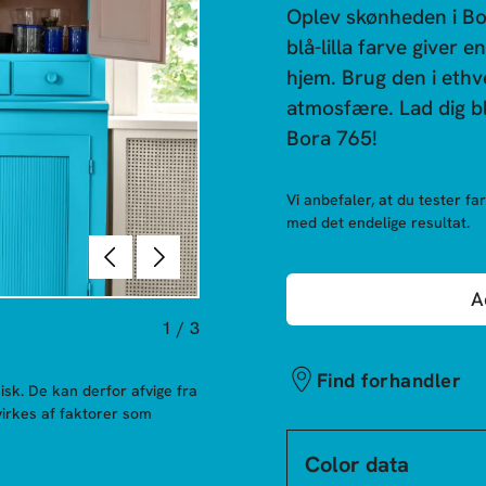
Oplev skønheden i Bo
blå-lilla farve giver e
hjem. Brug den i ethv
atmosfære. Lad dig bl
Bora 765!
Vi anbefaler, at du tester far
med det endelige resultat.
Forrige
Næste
A
1
/
3
Find forhandler
sk. De kan derfor afvige fra
irkes af faktorer som
Color data