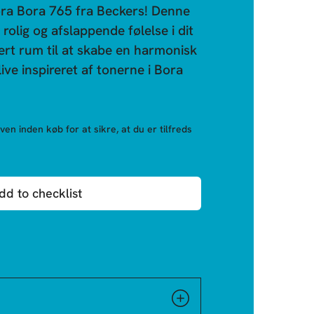
ra Bora 765 fra Beckers! Denne
n rolig og afslappende følelse i dit
ert rum til at skabe en harmonisk
ive inspireret af tonerne i Bora
ven inden køb for at sikre, at du er tilfreds
dd to checklist