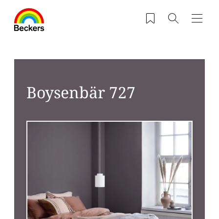
Gå til hovedindhold
Saved products
Søg
Navig
Boysenbär 727