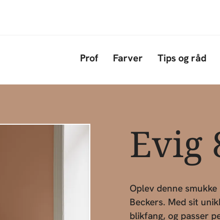
Gå til hovedindhold
Prof
Farver
Tips og råd
Evig 
Oplev denne smukke b
Beckers. Med sit uni
blikfang, og passer p