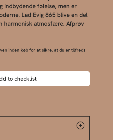
og indbydende følelse, men er
moderne. Lad Evig 865 blive en del
 en harmonisk atmosfære. Afprøv
!
ven inden køb for at sikre, at du er tilfreds
dd to checklist