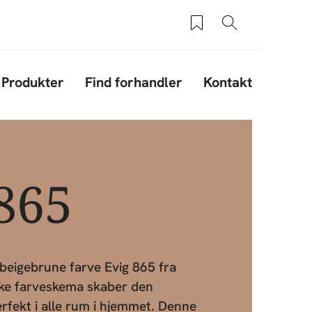
Saved products
Søg
Produkter
Find forhandler
Kontakt
865
eigebrune farve Evig 865 fra
kke farveskema skaber den
erfekt i alle rum i hjemmet. Denne