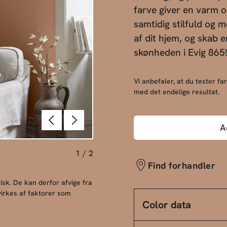
farve giver en varm 
samtidig stilfuld og 
af dit hjem, og skab
skønheden i Evig 865
Vi anbefaler, at du tester far
med det endelige resultat.
Forrige
Næste
A
1
/
2
Find forhandler
sk. De kan derfor afvige fra
irkes af faktorer som
Color data