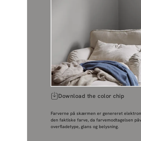
Download the color chip
Farverne på skærmen er genereret elektroni
den faktiske farve, da farvemodtagelsen påv
overfladetype, glans og belysning.