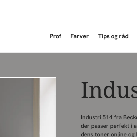
Gå til hovedindhold
Prof
Farver
Tips og råd
Indus
Industri 514 fra Beck
der passer perfekt i a
dens toner online og b