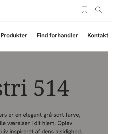
Saved products
Søg
Produkter
Find forhandler
Kontakt
tri 514
ers er en elegant grå-sort farve,
lle værelser i dit hjem. Oplev
liv inspireret af dens alsidighed.