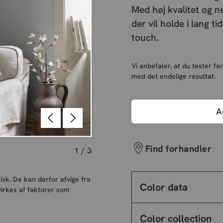
Med høj kvalitet og n
der vil holde i lang ti
touch.
Vi anbefaler, at du tester far
med det endelige resultat.
A
Forrige
Næste
Find forhandler
1
/
3
sk. De kan derfor afvige fra
Color data
irkes af faktorer som
Color collection