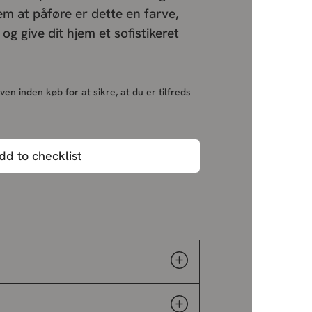
em at påføre er dette en farve,
d og give dit hjem et sofistikeret
ven inden køb for at sikre, at du er tilfreds
dd to checklist