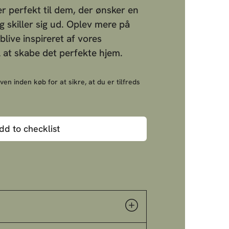
er perfekt til dem, der ønsker en
ig skiller sig ud. Oplev mere på
live inspireret af vores
l at skabe det perfekte hjem.
ven inden køb for at sikre, at du er tilfreds
dd to checklist