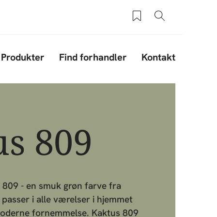
Saved products
Søg
Produkter
Find forhandler
Kontakt
us 809
 809 - en smuk grøn farve fra
passer i alle værelser i hjemmet
 moderne fornemmelse. Kaktus 809