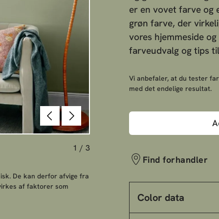
er en vovet farve og 
grøn farve, der virkel
vores hjemmeside og b
farveudvalg og tips ti
Vi anbefaler, at du tester far
med det endelige resultat.
Forrige
Næste
A
1
/
3
Find forhandler
sk. De kan derfor afvige fra
irkes af faktorer som
Color data