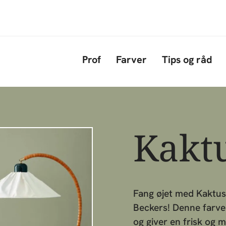
Gå til hovedindhold
Prof
Farver
Tips og råd
Kakt
Fang øjet med Kaktus
Beckers! Denne farve 
og giver en frisk og