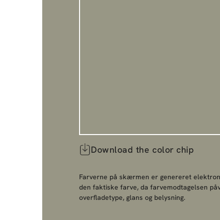
Download the color chip
Farverne på skærmen er genereret elektroni
den faktiske farve, da farvemodtagelsen påv
overfladetype, glans og belysning.