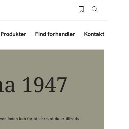
Saved products
Søg
Produkter
Find forhandler
Kontakt
na 1947
ven inden køb for at sikre, at du er tilfreds