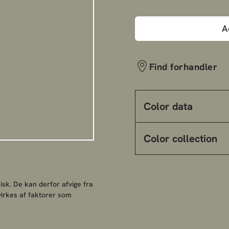
A
Find forhandler
Color data
Color collection
sk. De kan derfor afvige fra
irkes af faktorer som