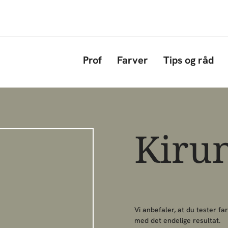
Gå til hovedindhold
Prof
Farver
Tips og råd
Kiru
Vi anbefaler, at du tester far
med det endelige resultat.