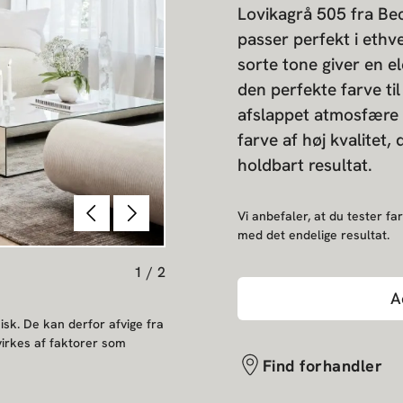
Lovikagrå 505 fra Bec
passer perfekt i ethve
sorte tone giver en el
den perfekte farve ti
afslappet atmosfære i
farve af høj kvalitet,
holdbart resultat.
Forrige
Næste
Vi anbefaler, at du tester far
med det endelige resultat.
1
/
2
A
sk. De kan derfor afvige fra
irkes af faktorer som
Find forhandler