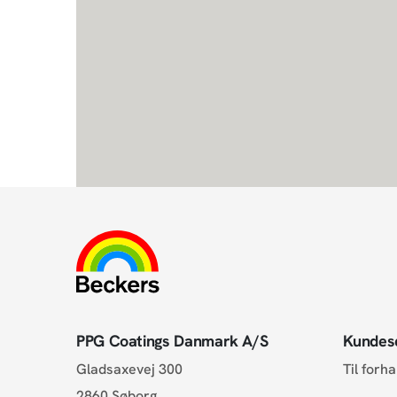
PPG Coatings Danmark A/S
Kundes
Gladsaxevej 300
Til forh
2860 Søborg