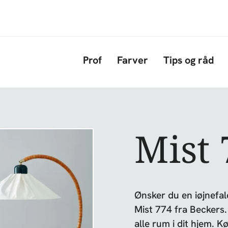
Gå til hovedindhold
Prof
Farver
Tips og råd
Mist 
Ønsker du en iøjnefal
Mist 774 fra Beckers. 
alle rum i dit hjem. 