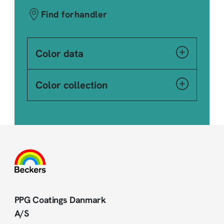
Find forhandler
Color data
Color collection
PPG Coatings Danmark
A/S