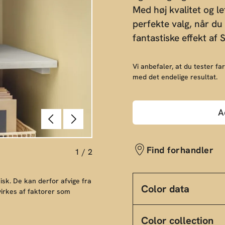
Med høj kvalitet og l
perfekte valg, når du
fantastiske effekt af
Vi anbefaler, at du tester far
med det endelige resultat.
A
Forrige
Næste
Find forhandler
1
/
2
sk. De kan derfor afvige fra
Color data
irkes af faktorer som
Color collection