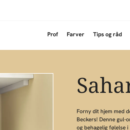
Gå til hovedindhold
Prof
Farver
Tips og råd
Saha
Forny dit hjem med d
Beckers! Denne gul-or
og behagelig følelse 