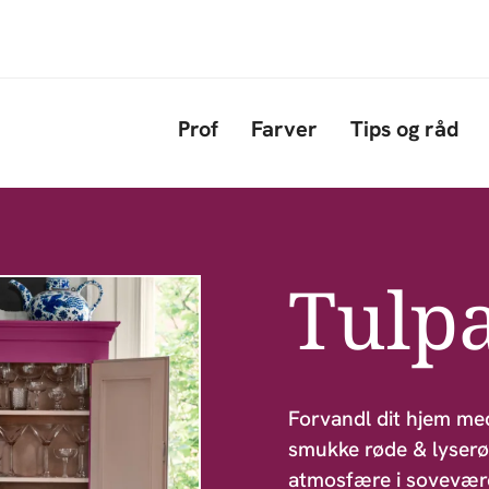
Gå til hovedindhold
Prof
Farver
Tips og råd
Tulp
Forvandl dit hjem me
smukke røde & lyserø
atmosfære i sovevære