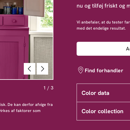
nu og tilføj friskt og
Vi anbefaler, at du tester far
med det endelige resultat.
A
Forrige
Næste
Find forhandler
1
/
3
Color data
sk. De kan derfor afvige fra
Color collection
irkes af faktorer som