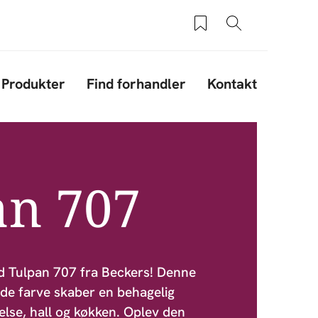
Saved products
Søg
Produkter
Find forhandler
Kontakt
an 707
d Tulpan 707 fra Beckers! Denne
de farve skaber en behagelig
lse, hall og køkken. Oplev den