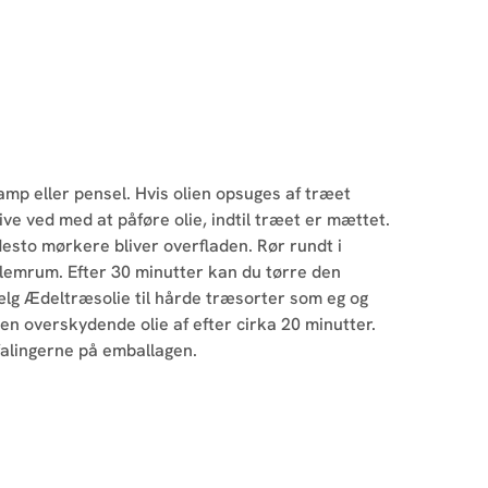
amp eller pensel. Hvis olien opsuges af træet
ive ved med at påføre olie, indtil træet er mættet.
 desto mørkere bliver overfladen. Rør rundt i
emrum. Efter 30 minutter kan du tørre den
ælg Ædeltræsolie til hårde træsorter som eg og
en overskydende olie af efter cirka 20 minutter.
falingerne på emballagen.