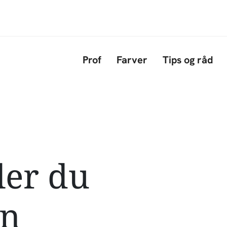
Gå til hovedindhold
Prof
Farver
Tips og råd
ler du
en