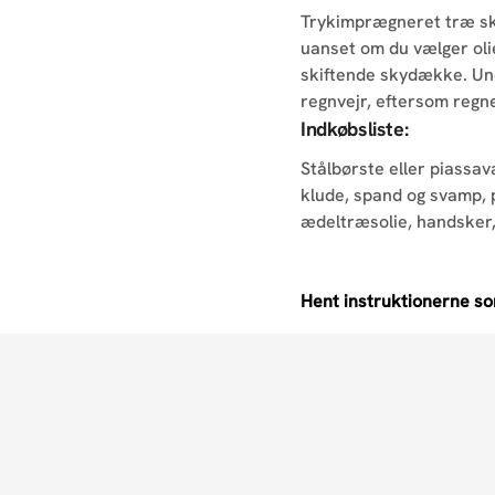
Trykimprægneret træ ska
uanset om du vælger olie
skiftende skydække. Und
regnvejr, eftersom regne
Indkøbsliste:
Stålbørste eller piassav
klude, spand og svamp, p
ædeltræsolie, handsker,
Hent instruktionerne s