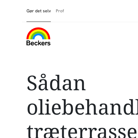
Gør det selv
Prof
Sådan
oliebehand
træterrass