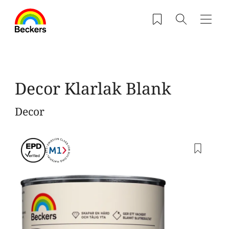
Gå til hovedindhold
Saved products
Søg
Navig
Decor Klarlak Blank
Decor