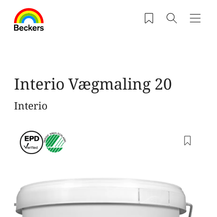
Gå til hovedindhold
Saved products
Søg
Navig
Interio Vægmaling 20
Interio