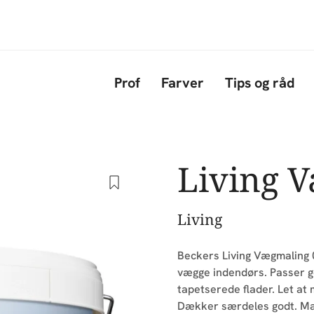
Gå til hovedindhold
Prof
Farver
Tips og råd
Living 
Living
Beckers Living Vægmaling 0
vægge indendørs. Passer g
tapetserede flader. Let at
Dækker særdeles godt. Mali