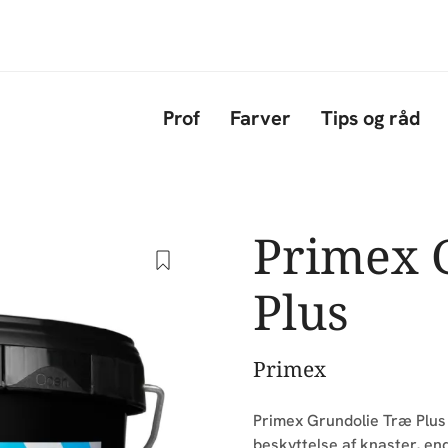
Gå til hovedindhold
Prof
Farver
Tips og råd
Primex 
Plus
Primex
Primex Grundolie Træ Plus 
beskyttelse af knaster, en