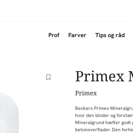
Gå til hovedindhold
Prof
Farver
Tips og råd
Primex 
Primex
Beckers Primex Mineralgru
hvor den binder og forstær
Mineralgrund hæfter godt 
betonoverflader. Den forhi