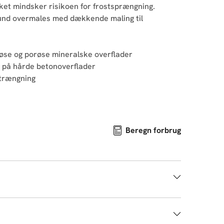
lket mindsker risikoen for frostsprængning.
und overmales med dækkende maling til
løse og porøse mineralske overflader
g på hårde betonoverflader
dtrængning
Beregn forbrug