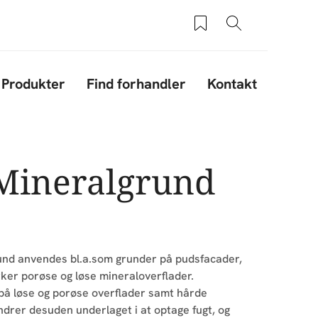
Saved products
Søg
Produkter
Find forhandler
Kontakt
Mineralgrund
nd anvendes bl.a.som grunder på pudsfacader,
ker porøse og løse mineraloverflader.
på løse og porøse overflader samt hårde
ndrer desuden underlaget i at optage fugt, og