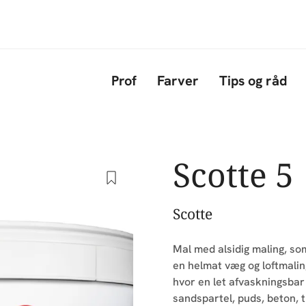
Gå til hovedindhold
Prof
Farver
Tips og råd
Scotte 5
Scotte
Mal med alsidig maling, so
en helmat væg og loftmalin
hvor en let afvaskningsbar 
sandspartel, puds, beton, 