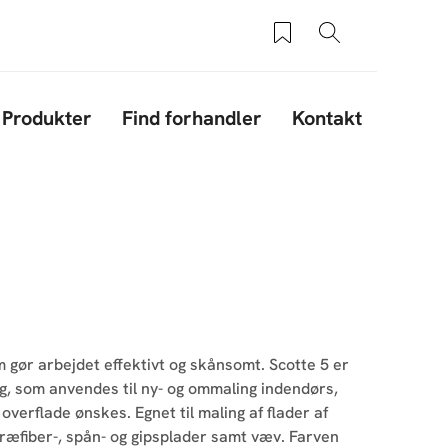
Saved products
Søg
Produkter
Find forhandler
Kontakt
m gør arbejdet effektivt og skånsomt. Scotte 5 er
g, som anvendes til ny- og ommaling indendørs,
overflade ønskes. Egnet til maling af flader af
træfiber-, spån- og gipsplader samt væv. Farven