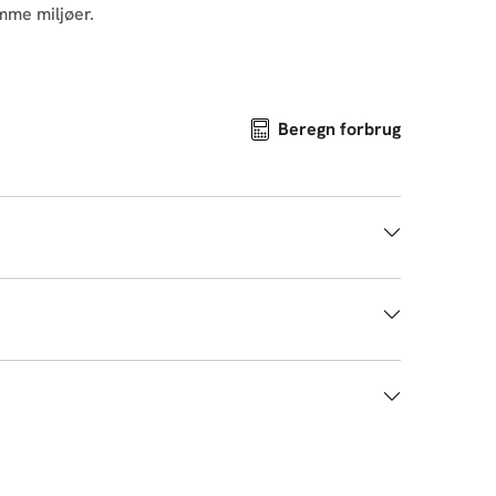
omme miljøer.
Beregn forbrug