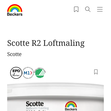
Gå til hovedindhold
Saved products
Søg
Navig
Scotte R2 Loftmaling
Scotte