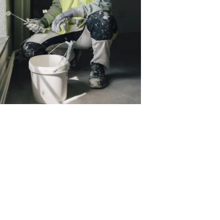
takt
du brug for vejledning? Kontakt os og få
 på dit spørgsmål