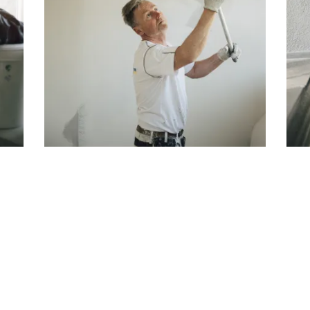
Datablade og dokumenter
Kon
jekt
Har du brug for datablade, plejevejledninger
Har 
og byggevaredeklarationer, kan du nemt
svar
downloade dem her