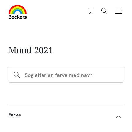
Gå til hovedindhold
Saved products
Søg
Navig
Mood 2021
Farve