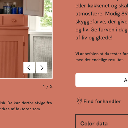
eller køkkenet og sk
atmosfære. Modig 890
skyggefarve, der giver
og liv. Se farven i da
af liv og glæde!
Vi anbefaler, at du tester far
med det endelige resultat.
Forrige
Næste
A
1
/
2
Find forhandler
sk. De kan derfor afvige fra
irkes af faktorer som
Color data