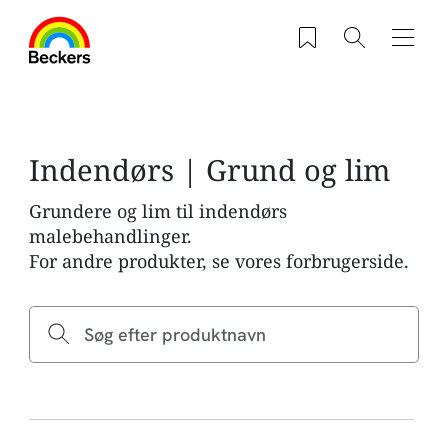
Gå til hovedindhold
Saved products
Søg
Navig
Indendørs | Grund og lim
Grundere og lim til indendørs
malebehandlinger.
For andre produkter, se vores forbrugerside.