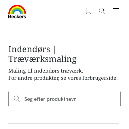
Gå til hovedindhold
Saved products
Søg
Navig
Indendørs |
Træværksmaling
Maling til indendørs træværk.
For andre produkter, se vores forbrugerside.