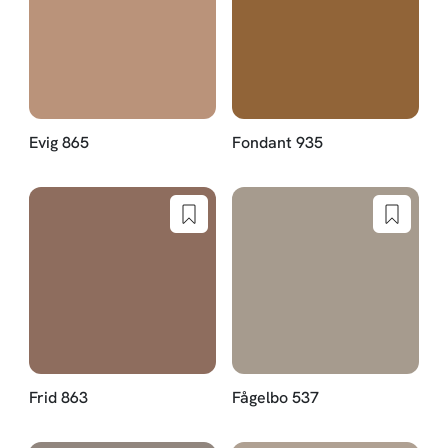
Evig 865
Fondant 935
Frid 863
Fågelbo 537