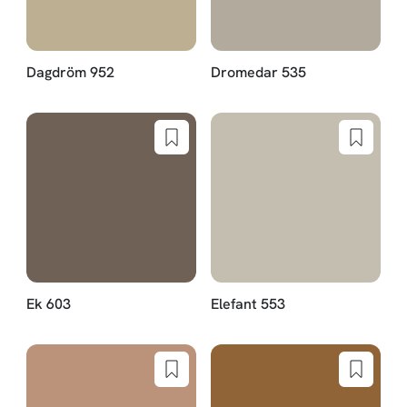
Dagdröm 952
Dromedar 535
Ek 603
Elefant 553