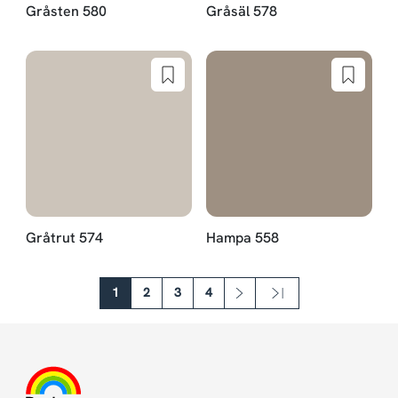
Gråsten 580
Gråsäl 578
Gråtrut 574
Hampa 558
Sideinddeling
1
2
3
4
››
Last »
Næste side
Sidste side