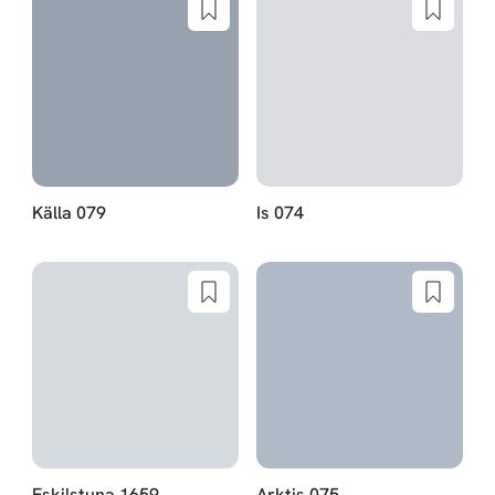
Källa 079
Is 074
Eskilstuna 1659
Arktis 075