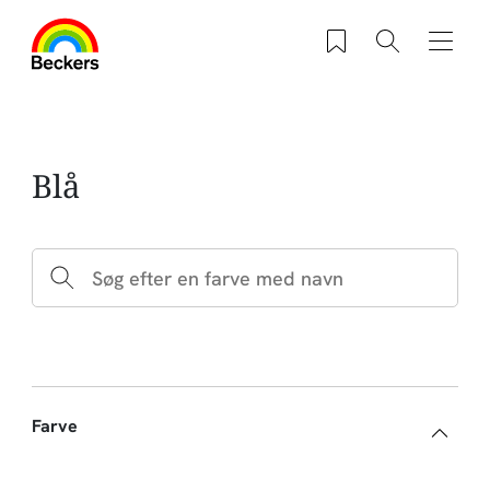
Gå til hovedindhold
Saved products
Søg
Navig
Blå
Farve