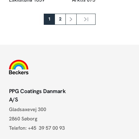
Sideinddeling
1
2
››
Sidste »
Næste side
Sidste side
PPG Coatings Danmark
A/S
Gladsaxevej 300
2860 Søborg
Telefon:
+45 39 57 00 93