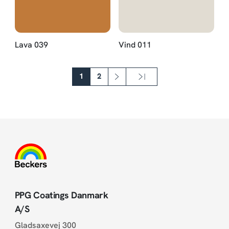
Lava 039
Vind 011
Sideinddeling
1
2
››
Sidste »
Næste side
Sidste side
PPG Coatings Danmark
A/S
Gladsaxevej 300