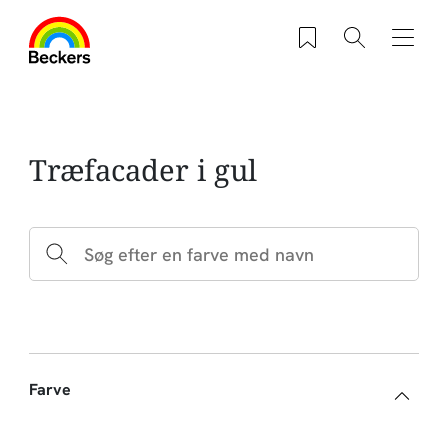
Gå til hovedindhold
Saved products
Søg
Navig
Træfacader i gul
Farve