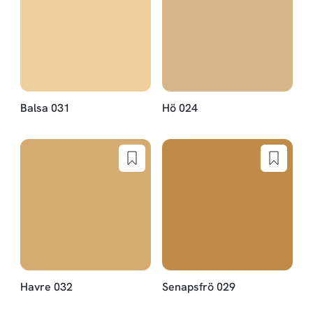
Balsa 031
Hö 024
Havre 032
Senapsfrö 029