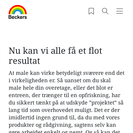
Gå til hovedindhold
Saved products
Søg
Navig
Nu kan vi alle få et flot
resultat
At male kan virke betydeligt sværere end det
i virkeligheden er. Så uanset om du skal
male hele din overetage, eller det blot er
entreen, der trænger til en opfriskning, har
du sikkert tænkt på at udskyde ”projektet” så
lang tid som overhovedet muligt. Det er der
imidlertid ingen grund til, da du med vores
produkter og rådgivning, sagtens selv kan
gøre arbejdet enkelt og nemt. Og så kan det